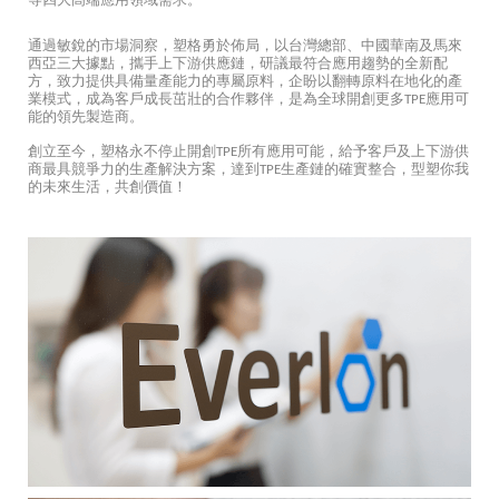
等四大高端應用領域需求。
通過敏銳的市場洞察，塑格勇於佈局，以台灣總部、中國華南及馬來
西亞三大據點，攜手上下游供應鏈，研議最符合應用趨勢的全新配
方，致力提供具備量產能力的專屬原料，企盼以翻轉原料在地化的產
業模式，成為客戶成長茁壯的合作夥伴，是為全球開創更多TPE應用可
能的領先製造商。
創立至今，塑格永不停止開創TPE所有應用可能，給予客戶及上下游供
商最具競爭力的生產解決方案，達到TPE生產鏈的確實整合，型塑你我
的未來生活，共創價值！