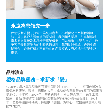
永遠為您領先一步
我們求新求變，打造十萬級無塵室，不斷優化生產製程與服
務，提供客戶品質無虞的原材料。我們領先業界，引進塑膠精
密多層吹膜機及多種精密專業儀器，用以精進TPE配方技術，給
予客戶最具競爭力的劃時代原材料。我們跳脫傳統，透過生產
鏈整合，企盼打破原料在地化的產業模式，與您攜手展望全球
市場。
品牌演進
塑格品牌靈魂 ─ 求新求『變』
1998年，塑格率先引進熱可塑性彈性體（TPE、TPR），打開台灣跨入
環保材料研發、製造、應用的大門，成功使台灣取得TPE應用的國際市
場地位。十年後，2007年，塑格再轉型，推出符合車用、民生工業、
醫療、食品包材等市場趨勢的自有品牌EVERLON等系列品牌。2018
年，塑格專注翻轉傳統，持續以『開創』為核心，挖掘蘊藏無限可能
的TPE世界。