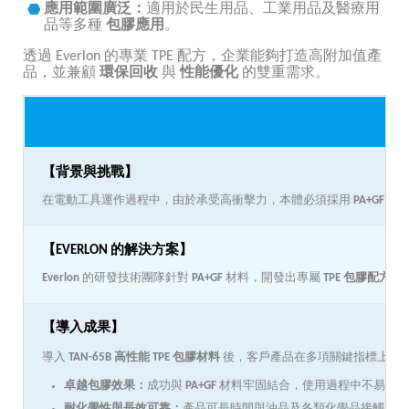
應用範圍廣泛：
適用於民生用品、工業用品及醫療用
品等多種
包膠應用
。
透過 Everlon 的專業 TPE 配方，企業能夠打造高附加值產
品，並兼顧
環保回收
與
性能優化
的雙重需求。
【背景與挑戰】
在電動工具運作過程中，由於承受高衝擊力，本體必須採用
PA+GF
材料
【EVERLON 的解決方案】
Everlon
的研發技術團隊針對
PA+GF
材料，開發出專屬
TPE 包膠配方
，
【導入成果】
導入
TAN-65B 高性能 TPE 包膠材料
後，客戶產品在多項關鍵指標上實
卓越包膠效果：
成功與
PA+GF
材料牢固結合，使用過程中不易脫
耐化學性與長效可靠：
產品可長時間與油品及各類化學品接觸，