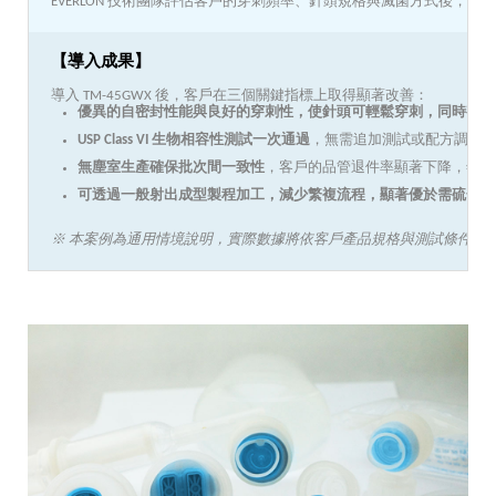
EVERLON 技術團隊評估客戶的穿刺頻率、針頭規格與滅菌方式後，推薦
【導入成果】
導入 TM-45GWX 後，客戶在三個關鍵指標上取得顯著改善：
優異的自密封性能與良好的穿刺性，使針頭可輕鬆穿刺，同時有效
USP Class VI 生物相容性測試一次通過
，無需追加測試或配方調整
無塵室生產確保批次間一致性
，客戶的品管退件率顯著下降，年度
可透過一般射出成型製程加工，減少繁複流程，顯著優於需硫化的
※ 本案例為通用情境說明，實際數據將依客戶產品規格與測試條件而有所