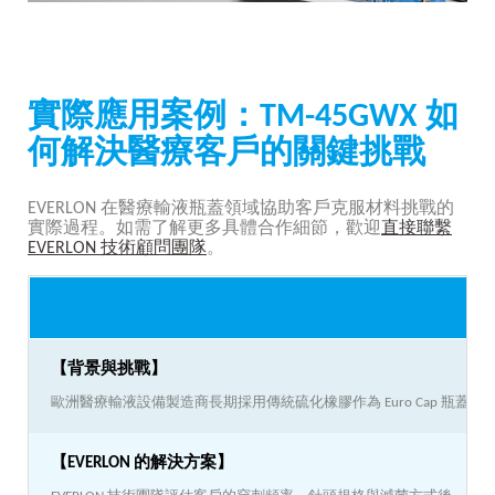
實際應用案例：TM-45GWX 如
何解決醫療客戶的關鍵挑戰
EVERLON 在醫療輸液瓶蓋領域協助客戶克服材料挑戰的
實際過程。如需了解更多具體合作細節，歡迎
直接聯繫
EVERLON 技術顧問團隊
。
【背景與挑戰】
歐洲醫療輸液設備製造商長期採用傳統硫化橡膠作為 Euro Cap 
【EVERLON 的解決方案】